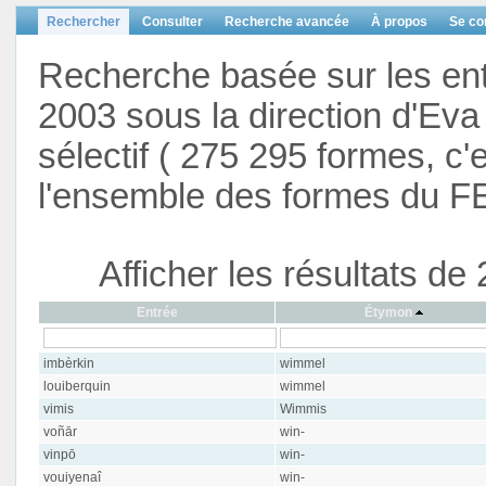
Rechercher
Consulter
Recherche avancée
À propos
Se co
Recherche basée sur les en
2003 sous la direction d'Eva 
sélectif ( 275 295 formes, c'
l'ensemble des formes du F
Afficher les résultats d
Entrée
Étymon
imbèrkin
wimmel
louiberquin
wimmel
vimis
Wimmis
voñār
win-
vinpō
win-
vouiyenaî
win-