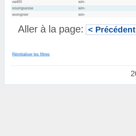
vwẽñī
win-
vouinguesse
win-
woingnier
win-
Aller à la page:
< Précédent
Réinitialiser les filtres
2