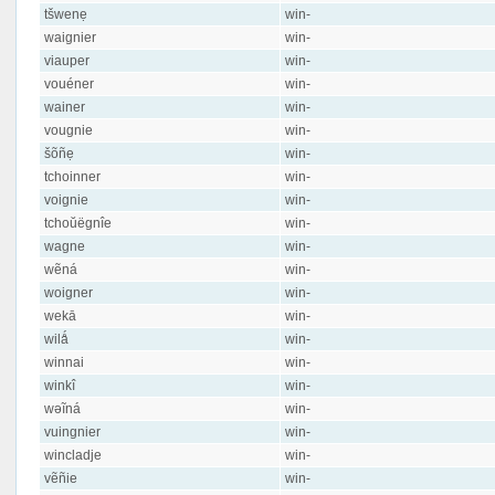
tšwenẹ
win-
waignier
win-
viauper
win-
vouéner
win-
wainer
win-
vougnie
win-
šõñẹ
win-
tchoinner
win-
voignie
win-
tchoŭëgnîe
win-
wagne
win-
wẽná
win-
woigner
win-
wekā
win-
wilǻ
win-
winnai
win-
winkî
win-
wəĩná
win-
vuingnier
win-
wincladje
win-
vẽñie
win-