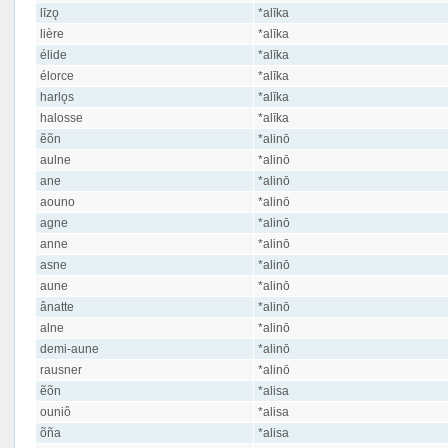
līzǫ
*alīka
lière
*alīka
élide
*alīka
élorce
*alīka
harlǫs
*alīka
halosse
*alīka
ẽõn
*alinō
aulne
*alinō
ane
*alinō
aouno
*alinō
agne
*alinō
anne
*alinō
asne
*alinō
aune
*alinō
ânatte
*alinō
alne
*alinō
demi-aune
*alinō
rausner
*alinō
ẽõn
*alisa
ouniô
*alisa
õña
*alisa