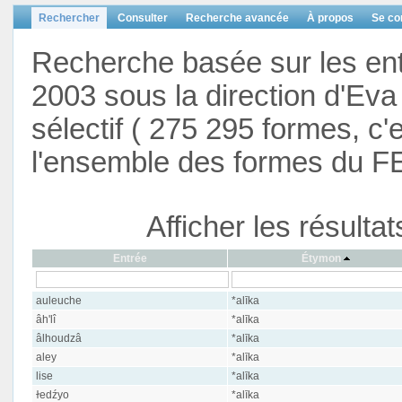
Rechercher
Consulter
Recherche avancée
À propos
Se co
Recherche basée sur les en
2003 sous la direction d'Eva 
sélectif ( 275 295 formes, c'
l'ensemble des formes du F
Afficher les résulta
Entrée
Étymon
auleuche
*alīka
âh'lî
*alīka
âlhoudzâ
*alīka
aley
*alīka
lise
*alīka
ɫedźyo
*alīka