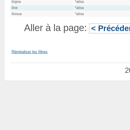
ôrgna
*alisa
ône
*alisa
ônoua
*alisa
Aller à la page:
< Précéde
Réinitialiser les filtres
2