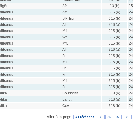
âlgêr
Afr.
13 (b)
15
alibanus
Afr.
316 (a)
24
alibanus
SR. frpr.
315 (b)
24
alibanus
Afr.
316 (a)
24
alibanus
Mfr.
315 (b)
24
alibanus
Wall.
315 (b)
24
alibanus
Mfr.
315 (b)
24
alibanus
Afr.
316 (a)
24
alibanus
Fr.
315 (b)
24
alibanus
Mfr.
315 (b)
24
alibanus
Fr.
315 (b)
24
alibanus
Fr.
315 (b)
24
alibanus
Mfr.
315 (b)
24
alibanus
Fr.
315 (b)
24
alīka
Bourbonn.
318 (a)
24
alīka
Lang.
318 (a)
24
alīka
Cév.
318 (b)
24
Aller à la page:
< Précédent
35
36
37
38