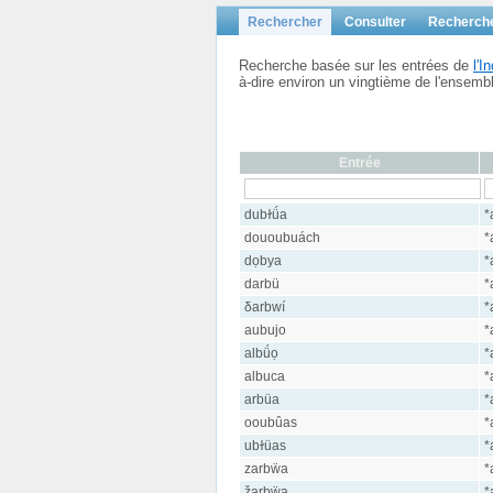
Rechercher
Consulter
Recherch
Recherche basée sur les entrées de
l'
à-dire environ un vingtième de l'ensem
Entrée
dubɫǘa
*
dououbuách
*
dọbya
*
darbü
*
δarbwí
*
aubujo
*
albǘọ
*
albuca
*
arbüa
*
ooubûas
*
ubɫüas
*
zarbẅa
*
žarbẅa
*