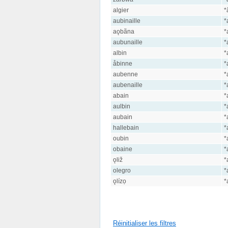
algier
*
aubinaille
*
aǫbãna
*
aubunaille
*
albin
*
åbinne
*
aubenne
*
aubenaille
*
abain
*
aulbin
*
aubain
*
hallebain
*
oubin
*
obaine
*
ǫliž
*
olegro
*
ǫlízọ
*
Réinitialiser les filtres