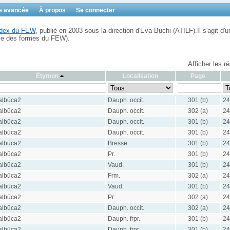
e avancée
À propos
Se connecter
Index du FEW
, publié en 2003 sous la direction d'Eva Buchi (ATILF).Il s'agit d'u
ble des formes du FEW).
Afficher les r
Étymon
Localisation
Page
albūca2
Dauph. occit.
301 (b)
24
albūca2
Dauph. occit.
302 (a)
24
albūca2
Dauph. occit.
301 (b)
24
albūca2
Dauph. occit.
301 (b)
24
albūca2
Bresse
301 (b)
24
albūca2
Pr.
301 (b)
24
albūca2
Vaud.
301 (b)
24
albūca2
Frm.
302 (a)
24
albūca2
Vaud.
301 (b)
24
albūca2
Pr.
302 (a)
24
albūca2
Dauph. occit.
302 (a)
24
albūca2
Dauph. frpr.
301 (b)
24
albūca2
Dauph. frpr.
301 (b)
24