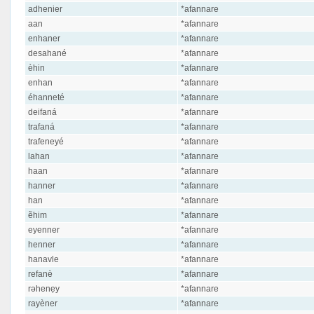
adhenier
*afannare
aan
*afannare
enhaner
*afannare
desahané
*afannare
èhin
*afannare
enhan
*afannare
éhanneté
*afannare
deifaná
*afannare
trafaná
*afannare
trafeneyé
*afannare
lahan
*afannare
haan
*afannare
hanner
*afannare
han
*afannare
ẽhim
*afannare
eyenner
*afannare
henner
*afannare
hanavle
*afannare
refanè
*afannare
rəhenẹy
*afannare
rayèner
*afannare