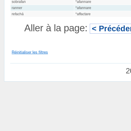
sobrafan
*afannare
ranner
*afannare
refachá
*affactare
Aller à la page:
< Précéde
Réinitialiser les filtres
2