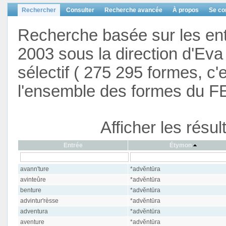
Rechercher
Consulter
Recherche avancée
À propos
Se co
Recherche basée sur les en
2003 sous la direction d'Eva 
sélectif ( 275 295 formes, c'
l'ensemble des formes du F
Afficher les résu
Entrée
Étymon
avann'ture
*advĕntūra
avinteûre
*advĕntūra
benture
*advĕntūra
advintur'rèsse
*advĕntūra
adventura
*advĕntūra
aventure
*advĕntūra