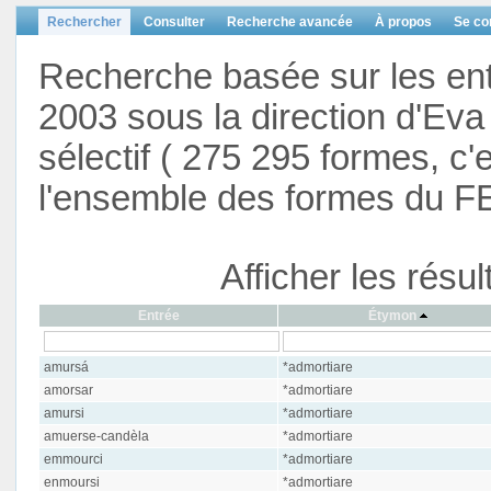
Rechercher
Consulter
Recherche avancée
À propos
Se co
Recherche basée sur les en
2003 sous la direction d'Eva 
sélectif ( 275 295 formes, c'
l'ensemble des formes du F
Afficher les résu
Entrée
Étymon
amursá
*admortiare
amorsar
*admortiare
amursi
*admortiare
amuerse-candèla
*admortiare
emmourci
*admortiare
enmoursi
*admortiare