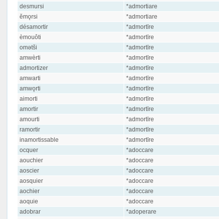
desmursi
*admortiare
ĕmǫrsi
*admortiare
désamortir
*admortīre
èmouôti
*admortīre
omətši
*admortīre
amwèrti
*admortīre
admortizer
*admortīre
amwarti
*admortīre
amwǫrti
*admortīre
aimorti
*admortīre
amortir
*admortīre
amourti
*admortīre
ramortir
*admortīre
inamortissable
*admortīre
ocquer
*adoccare
aouchier
*adoccare
aoscier
*adoccare
aosquier
*adoccare
aochier
*adoccare
aoquie
*adoccare
adobrar
*adoperare