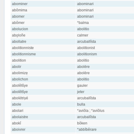
abominer
abominari
abômima
abominari
abomer
abominari
abômer
*balma
abolucion
abolitio
abǫloñe
calmer
abollatre
arcuballĭsta
abolitionniste
abolitionist
abolitionnisme
abolitionism
abolition
abolitio
abolir
abolēre
abolimizẹ
abolēre
abolichon
abolitio
abolẽtšye
gauler
abolẽtšye
jeter
abolètriyé
arcuballĭsta
abole
bulla
abolari
*aviŏla ; *aviŏlus
abolaistre
arcuballĭsta
abokî
bôken
aboivrer
*abbĭbĕrare