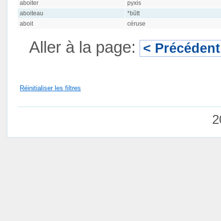
aboiter
pyxis
aboiteau
*bŭtt
aboit
céruse
Aller à la page:
< Précédent
Réinitialiser les filtres
2