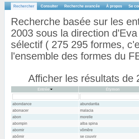
Rechercher
Consulter
Recherche avancée
À propos
Se co
Recherche basée sur les en
2003 sous la direction d'Eva 
sélectif ( 275 295 formes, c'
l'ensemble des formes du F
Afficher les résultats d
Entrée
Étymon
abondance
abundantia
abonacer
malacia
abon
morelle
abompin
alba spina
abomir
vŏmĕre
abômir
se couvrir