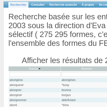
Rechercher
Consulter
Recherche avancée
À propos
Se co
Recherche basée sur les en
2003 sous la direction d'Eva 
sélectif ( 275 295 formes, c'
l'ensemble des formes du F
Afficher les résultats d
Entrée
Étymon
aborigène
aborigines
aborguesir
*burg-
aborgner
brunna
aborgesir
burgus
aborgeonner
abbrĕviare
aboré
*bōra