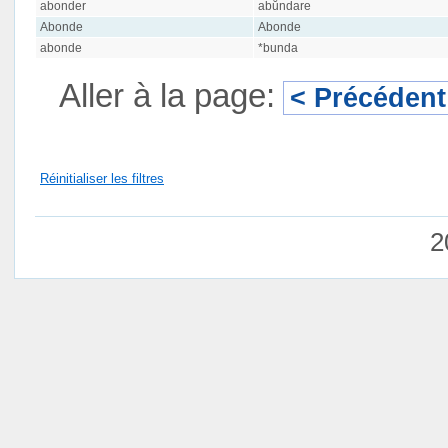
abonder
abŭndare
Abonde
Abonde
abonde
*bunda
Aller à la page:
< Précédent
Réinitialiser les filtres
2