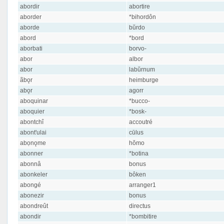
abordir
abortire
aborder
*bihordôn
aborde
bŭrdo
abord
*bord
aborbati
borvo-
abor
albor
abor
labŭrnum
ãbǫr
heimburge
abǫr
agorr
aboquinar
*bucco-
aboquier
*bosk-
abontchî
accoutré
abont'ulai
cūlus
abọnǫme
hŏmo
abonner
*botina
abonnâ
bonus
abonkeler
bôken
abongé
arranger1
abonezir
bonus
abondreût
directus
abondir
*bombitire