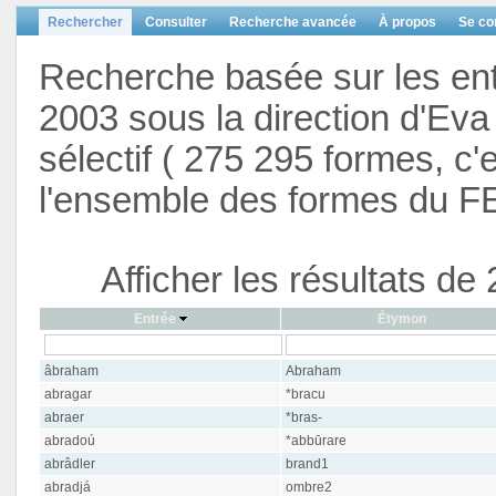
Rechercher
Consulter
Recherche avancée
À propos
Se co
Recherche basée sur les en
2003 sous la direction d'Eva 
sélectif ( 275 295 formes, c'
l'ensemble des formes du F
Afficher les résultats d
Entrée
Étymon
âbraham
Abraham
abragar
*bracu
abraer
*bras-
abradoú
*abbūrare
abrâdler
brand1
abradjá
ombre2