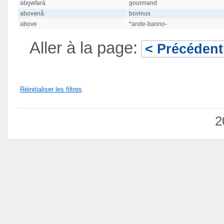
abǫwfará
gourmand
abovənå
bovinus
abọve
*ande-banno-
Aller à la page:
< Précédent
Réinitialiser les filtres
2