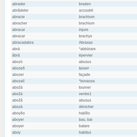
abrader
braden
abrâdeler
accoutré
abracie
brachium
abracher
brachium
abracar
injure
abracar
brachys
abracadabra
Abraxas
abrá
*abbūrare
ãbră
épervier
abozó
abusus
abozẹδ
tasser
abozer
façade
abozalī
*bovacea
abožá
tourner
abožá
ventre1
abožå
abusus
abọzá
dénicher
aboyδo
habĭlis
aboyer
bau, bai
aboyer
batare
aboy
habitus