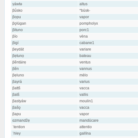
γáwtə
altus
βǘsko
*būsk-
βopu
vapor
βǫlügan
pompholyx
βituno
porc1
βío
vēna
βigí
cabane1
βeydát
variare
βẹtunọ
bateau
βẽntáirẹ
ventus
βẽn
vannus
βẹluno
mēlo
βayrá
varius
βattš
vacca
βatš
vallis
βastyáw
moulin1
βašǫ
vacca
βapu
vapor
αzmandžẹ
mandūcare
ʿtention
attentio
ʿhley
gallīna