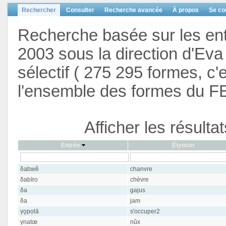
Rechercher
Consulter
Recherche avancée
À propos
Se co
Recherche basée sur les en
2003 sous la direction d'Eva 
sélectif ( 275 295 formes, c'
l'ensemble des formes du F
Afficher les résult
Entrée
Étymon
δabwẽ
chanvre
δabīro
chèvre
δa
gajus
δa
jam
γǫpọlā
s'occuper2
γnatœ
nŭx