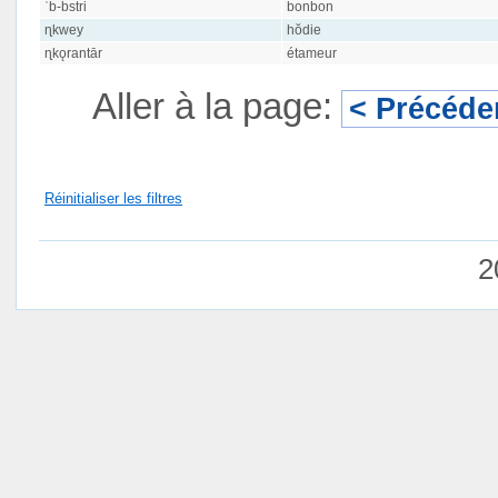
ʾb-bstri
bonbon
ɳkwey
hŏdie
ɳkǫrantār
étameur
Aller à la page:
< Précéde
Réinitialiser les filtres
2