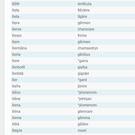
δẽtíɫ
lentĭcula
δẹta
flĕctere
δeta
lĭgāre
δẹrə
gĕrmen
δersə
charaxare
δẹrpo
friche
δẹrn
gĕrmen
δermãna
chamaedrys
δerla
gĕrŭlus
δere
*garra
δerboɫõ
garƀa
δerbitā
gigoter
δer
*gard
δẹñə
jūnior
δẽno
*jésmenom-
δẽnẹ
*jehhjan
δena
*jésmenom-
δéna
glennare
δema
gĕmma
δĕlā
gĕlāre
δẹgze
rouet