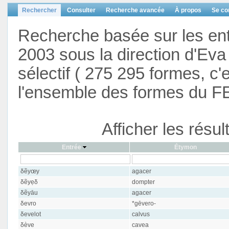
Rechercher
Consulter
Recherche avancée
À propos
Se co
Recherche basée sur les en
2003 sous la direction d'Eva 
sélectif ( 275 295 formes, c'
l'ensemble des formes du F
Afficher les résu
Entrée
Étymon
δẽyœy
agacer
δẽyẹδ
dompter
δẽyāu
agacer
δevro
*gēvero-
δevelot
calvus
δève
cavea