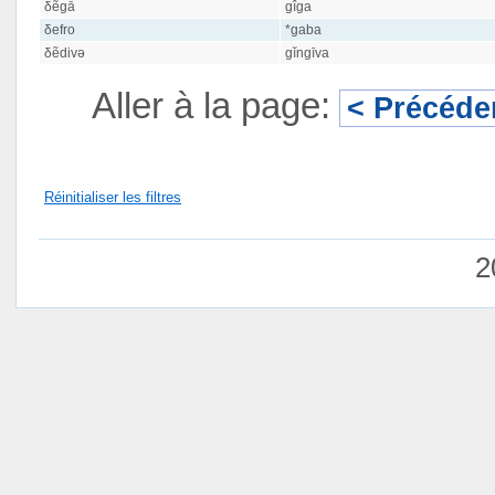
δẽgā
gîga
δefro
*gaba
δẽdivə
gĭngīva
Aller à la page:
< Précéde
Réinitialiser les filtres
2