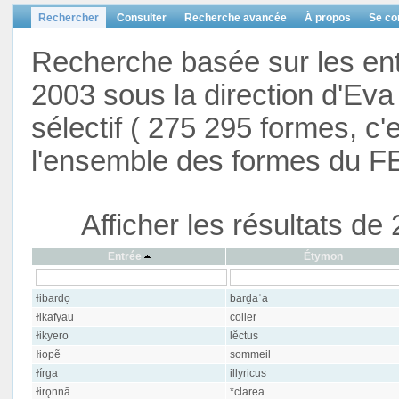
Rechercher
Consulter
Recherche avancée
À propos
Se co
Recherche basée sur les en
2003 sous la direction d'Eva 
sélectif ( 275 295 formes, c'
l'ensemble des formes du F
Afficher les résultats d
Entrée
Étymon
ɫibardọ
barḏaʿa
ɫikafyau
coller
ɫikyero
lĕctus
ɫiopẽ
sommeil
ɫírga
illyricus
ɫirǫnnā
*clarea