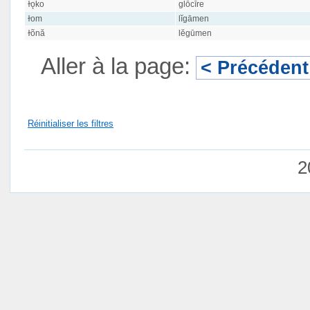
ɫǫko
glōcīre
ɫom
lĭgāmen
ɫõnă
lĕgūmen
Aller à la page:
< Précédent
Réinitialiser les filtres
2