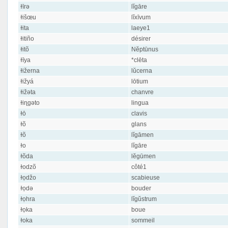
ɫīrə
lĭgāre
ɫišœu
lĭxīvum
ɫita
laeye1
ɫitiño
désirer
ɫitõ
Nĕptūnus
ɫīya
*clēta
ɫižerna
lŭcerna
ɫižyá
lōtium
ɫižəta
chanvre
ɫiɳgəto
lingua
ɫō
clavis
ɫõ
glans
ɫõ
lĭgāmen
ɫo
lĭgāre
ɫõda
lĕgūmen
ɫodzõ
côté1
ɫọdžo
scabieuse
ɫọdə
bouder
ɫọhra
lĭgŭstrum
ɫọka
boue
ɫoka
sommeil