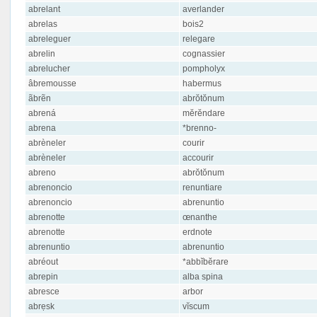
abrelant
averlander
abrelas
bois2
abreleguer
relegare
abrelin
cognassier
abrelucher
pompholyx
âbremousse
habermus
ãbrẽn
abrŏtŏnum
abrená
mĕrĕndare
abrena
*brenno-
abrèneler
courir
abrèneler
accourir
abreno
abrŏtŏnum
abrenoncio
renuntiare
abrenoncio
abrenuntio
abrenotte
œnanthe
abrenotte
erdnote
abrenuntio
abrenuntio
abréout
*abbĭbĕrare
abrepin
alba spina
abresce
arbor
abrẹsk
vĭscum