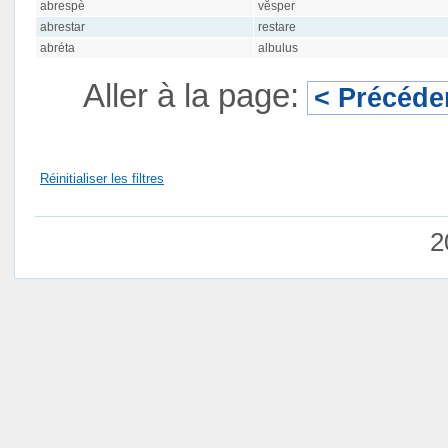
abrespè
vĕsper
abrestar
restare
abréta
albulus
Aller à la page:
< Précéde
Réinitialiser les filtres
2