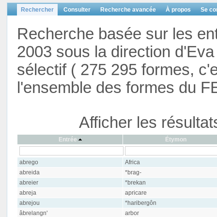
Rechercher
Consulter
Recherche avancée
À propos
Se co
Recherche basée sur les en
2003 sous la direction d'Eva 
sélectif ( 275 295 formes, c'
l'ensemble des formes du F
Afficher les résulta
Entrée
Étymon
abrego
Africa
abreida
*brag-
abreier
*brekan
abreja
apricare
abrejou
*haribergôn
âbrelangn'
arbor