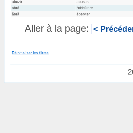
abozó
abusus
abrá
*abbūrare
ãbră
épervier
Aller à la page:
< Précéde
Réinitialiser les filtres
2