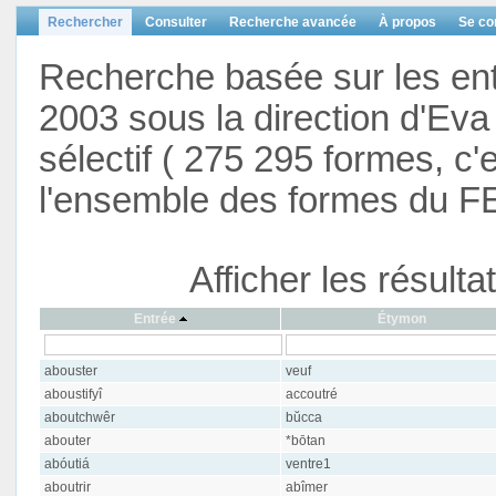
Rechercher
Consulter
Recherche avancée
À propos
Se co
Recherche basée sur les en
2003 sous la direction d'Eva 
sélectif ( 275 295 formes, c'
l'ensemble des formes du F
Afficher les résult
Entrée
Étymon
abouster
veuf
aboustifyî
accoutré
aboutchwêr
bŭcca
abouter
*bōtan
abóutiá
ventre1
aboutrir
abîmer