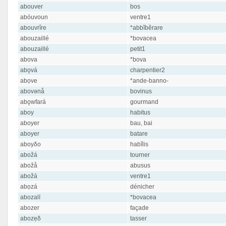
abouver
bos
abóuvoun
ventre1
abouvrîre
*abbĭbĕrare
abouzaillé
*bovacea
abouzaillé
petit1
abova
*bova
abǫvá
charpentier2
abọve
*ande-banno-
abovənå
bovinus
abǫwfará
gourmand
aboy
habitus
aboyer
bau, bai
aboyer
batare
aboyδo
habĭlis
abožá
tourner
abožå
abusus
abožá
ventre1
abọzá
dénicher
abozalī
*bovacea
abozer
façade
abozẹδ
tasser