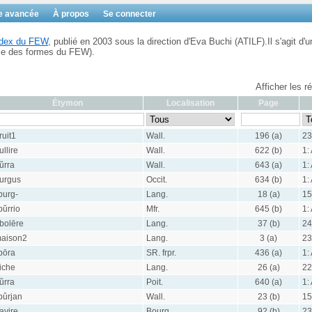
e avancée
À propos
Se connecter
Index du FEW
, publié en 2003 sous la direction d'Eva Buchi (ATILF).Il s'agit d'u
ble des formes du FEW).
Afficher les r
Étymon
Localisation
Page
ruit1
Wall.
196 (a)
23
ullire
Wall.
622 (b)
1:
ŭrra
Wall.
643 (a)
1:
urgus
Occit.
634 (b)
1:
burg-
Lang.
18 (a)
15
bŭrrio
Mfr.
645 (b)
1:
bolēre
Lang.
37 (b)
24
aison2
Lang.
3 (a)
23
bōra
SR. frpr.
436 (a)
1:
riche
Lang.
26 (a)
22
ŭrra
Poit.
640 (a)
1:
bûrjan
Wall.
23 (b)
15
avire
Bourg.
92 (b)
23