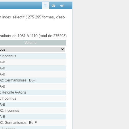
fr
de
en
n index sélectif ( 275 295 formes, c'est-
ésultats de 1081 à 1110 (total de 275293)
Volume
: Inconnus
 A-B
 A-B
 A-B
/2: Germanismes : Bu-F
 A-B
: Refonte A-Aorte
: Inconnus
 A-B
/2: Inconnus
 A-B
/2: Germanismes : Bu-F
: Inconnus