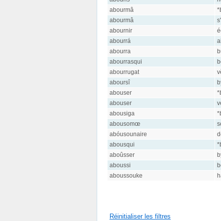
abourmâ
*
abourmâ
s
abournir
é
abourrá
a
abourra
b
abourrasqui
b
abourrugat
v
aboursî
b
abouser
*
abouser
v
abousiga
*
abousomœ
s
abóusounaire
d
abousqui
*
aboûsser
b
aboussi
b
aboussouke
h
Réinitialiser les filtres