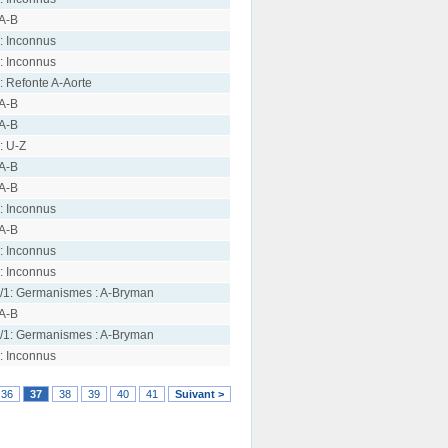
 A-B
: Inconnus
: Inconnus
: Refonte A-Aorte
 A-B
 A-B
: U-Z
 A-B
 A-B
: Inconnus
 A-B
: Inconnus
: Inconnus
/1: Germanismes : A-Bryman
 A-B
/1: Germanismes : A-Bryman
: Inconnus
36
37
38
39
40
41
Suivant >