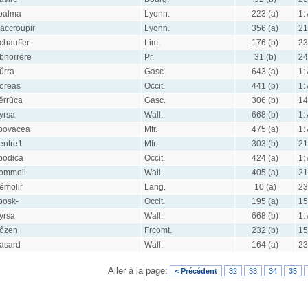
balma
Lyonn.
223 (a)
1:
'accroupir
Lyonn.
356 (a)
21
chauffer
Lim.
176 (b)
23
bhorrēre
Pr.
31 (b)
24
ŭrra
Gasc.
643 (a)
1:
oreas
Occit.
441 (b)
1:
ĕrrūca
Gasc.
306 (b)
14
yrsa
Wall.
668 (b)
1:
bovacea
Mfr.
475 (a)
1:
entre1
Mfr.
303 (b)
21
bodica
Occit.
424 (a)
1:
ommeil
Wall.
405 (a)
21
émolir
Lang.
10 (a)
23
bosk-
Occit.
195 (a)
15
yrsa
Wall.
668 (b)
1:
ôzen
Frcomt.
232 (b)
15
asard
Wall.
164 (a)
23
Aller à la page:
< Précédent
32
33
34
35