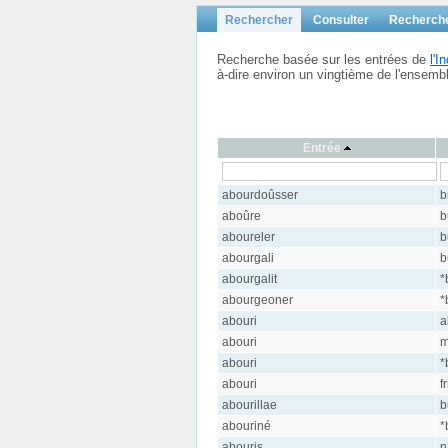
Rechercher
Consulter
Recherch
Recherche basée sur les entrées de
l'
à-dire environ un vingtième de l'ensem
Entrée
abourdoûsser
b
aboûre
b
aboureler
b
abourgali
b
abourgalit
*
abourgeoner
*
abouri
a
abouri
m
abouri
*
abouri
f
abourillae
b
abouriné
*
abouris
n