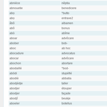
abnièce
nĕptia
abnouetie
benedicere
abọ
*butto
abọ
entrave2
åbõ
albamen
abõ
bonus
abò
abîme
aboar
advŏcare
abober
bob-
aboc
ab hoc
abocadure
advocatus
abocar
advŏcare
abochon
abortare
abodaillé
*bod-
abōdi
stupéfié
abodiè
abbatia
abodjèdje
taller
abodjer
étouper
abodjer
façade
abodjî
beukje
aboeler
botellus