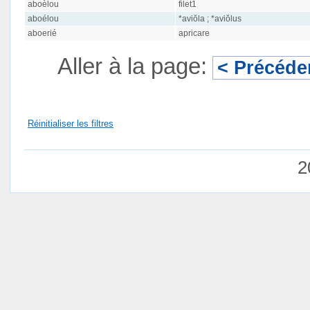
aboèlou
filet1
aboélou
*aviŏla ; *aviŏlus
aboerié
apricare
Aller à la page:
< Précéde
Réinitialiser les filtres
2