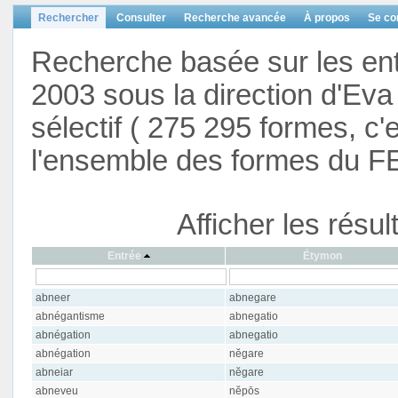
Rechercher
Consulter
Recherche avancée
À propos
Se co
Recherche basée sur les en
2003 sous la direction d'Eva 
sélectif ( 275 295 formes, c'
l'ensemble des formes du F
Afficher les résu
Entrée
Étymon
abneer
abnegare
abnégantisme
abnegatio
abnégation
abnegatio
abnégation
nĕgare
abneiar
nĕgare
abneveu
nĕpōs